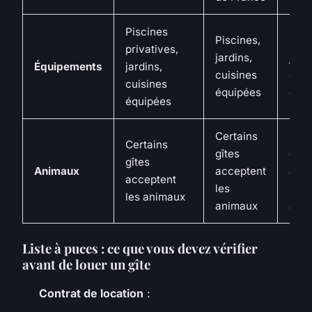
Piscines
Piscines,
Pisc
privatives,
jardins,
jard
Équipements
jardins,
cuisines
cuis
cuisines
équipées
équi
équipées
Certains
Cert
Certains
gîtes
gîte
gîtes
Animaux
acceptent
acce
acceptent
les
les
les animaux
animaux
ani
Liste à puces : ce que vous devez vérifier
avant de louer un gîte
Contrat de location
: