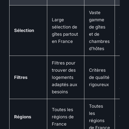
Vaste
Large
gamme
Gîte
sélection de
de gîtes
cha
Sélection
gîtes partout
et de
d’hô
en France
chambres
cha
d’hôtes
Filtres pour
Séle
trouver des
Critères
basé
Filtres
logements
de qualité
le c
adaptés aux
rigoureux
et la
besoins
Toutes
Toutes les
Rég
les
Régions
régions de
tour
régions
France
popu
de France