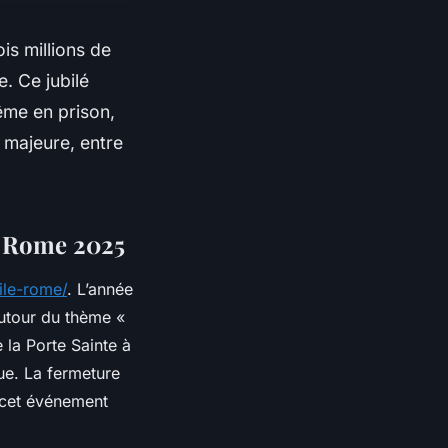
is millions de
. Ce jubilé
ême en prison,
 majeure, entre
de Rome 2025
bile-rome/
. L’année
utour du thème «
 la Porte Sainte à
que. La fermeture
e cet événement