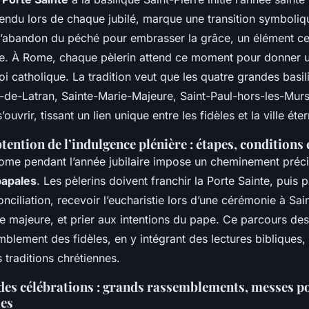
ttendu lors de chaque jubilé, marque une transition symboliqu
l’abandon du péché pour embrasser la grâce, un élément ce
e. À Rome, chaque pèlerin attend ce moment pour donner 
i catholique. La tradition veut que les quatre grandes basil
n-de-Latran, Sainte-Marie-Majeure, Saint-Paul-hors-les-Murs
’ouvrir, tissant un lien unique entre les fidèles et la ville éter
tention de l’indulgence plénière : étapes, conditions
ome pendant l’année jubilaire impose un cheminement préci
papales
. Les pèlerins doivent franchir la Porte Sainte, puis p
nciliation, recevoir l’eucharistie lors d’une cérémonie à Sai
ue majeure, et prier aux intentions du pape. Ce parcours de
mblement des fidèles, en y intégrant des lectures bibliques, l
 traditions chrétiennes.
des célébrations : grands rassemblements, messes pon
les