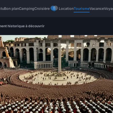
ctu
Bon plan
Camping
Croisière
Location
Tourisme
Vacance
Voya
ent historique à découvrir