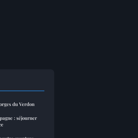
orges du Verdon
mpagne : séjourner
ce