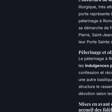
liturgique, très a
porte représente 
pèlerinage à Rom
sa démarche de fo
Pierre, Saint-Jea
leur Porte Sainte s
Pèlerinage et ob
Le pèlerinage à R
les
indulgences 
confession et réco
une autre basiliq
structure le rasse
dévotion selon les
Mises en avant 
accueil des fidè