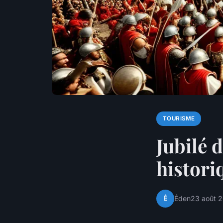
TOURISME
Jubilé 
histori
É
Éden
23 août 