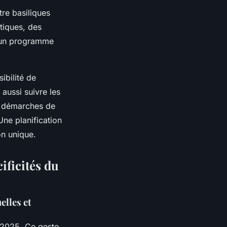
tre basiliques
tiques, des
qu’un programme
sibilité de
 aussi suivre les
es démarches de
ne planification
on unique.
ificités du
elles et
e 2025. Ce geste