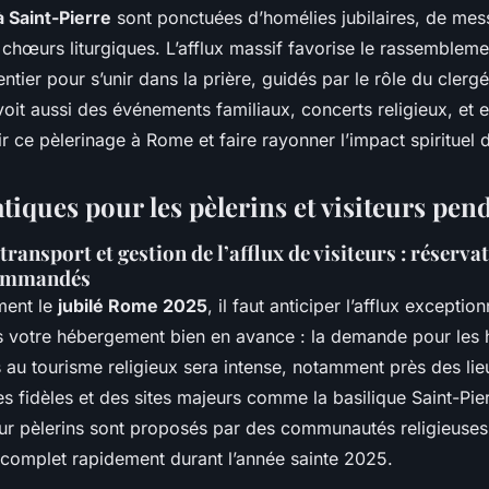
 Saint-Pierre
sont ponctuées d’homélies jubilaires, de mess
 chœurs liturgiques. L’afflux massif favorise le rassembleme
ier pour s’unir dans la prière, guidés par le rôle du clergé
voit aussi des événements familiaux, concerts religieux, et e
r ce pèlerinage à Rome et faire rayonner l’impact spirituel 
tiques pour les pèlerins et visiteurs pend
ansport et gestion de l’afflux de visiteurs : réservat
commandés
ment le
jubilé Rome 2025
, il faut anticiper l’afflux exception
 votre hébergement bien en avance : la demande pour les h
au tourisme religieux sera intense, notamment près des lie
 fidèles et des sites majeurs comme la basilique Saint-Pi
r pèlerins sont proposés par des communautés religieuses 
 complet rapidement durant l’année sainte 2025.