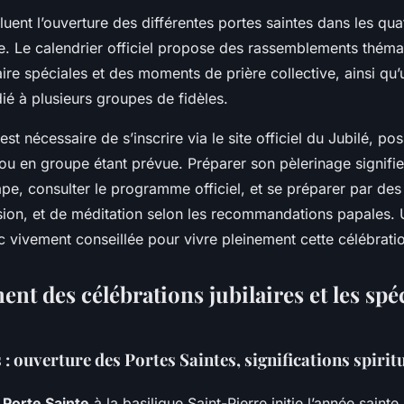
luent l’ouverture des différentes portes saintes dans les qua
. Le calendrier officiel propose des rassemblements théma
laire spéciales et des moments de prière collective, ainsi 
é à plusieurs groupes de fidèles.
 est nécessaire de s’inscrire via le site officiel du Jubilé, pos
 ou en groupe étant prévue. Préparer son pèlerinage signifie
ape, consulter le programme officiel, et se préparer par d
sion, et de méditation selon les recommandations papales. U
 vivement conseillée pour vivre pleinement cette célébrati
nt des célébrations jubilaires et les spéc
: ouverture des Portes Saintes, significations spiritu
 Porte Sainte
à la basilique Saint-Pierre initie l’année saint